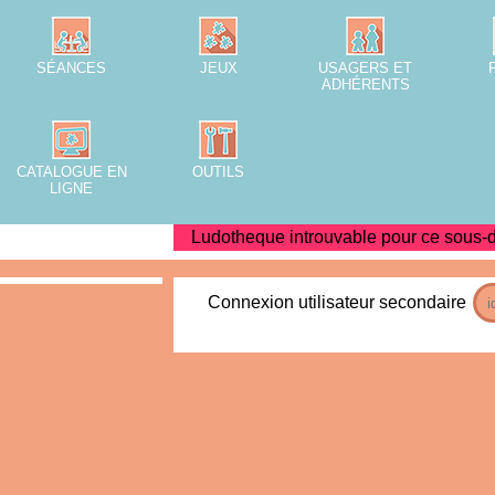
SÉANCES
JEUX
USAGERS ET
ADHÉRENTS
CATALOGUE EN
OUTILS
LIGNE
Ludotheque introuvable pour ce sous-
Connexion utilisateur secondaire